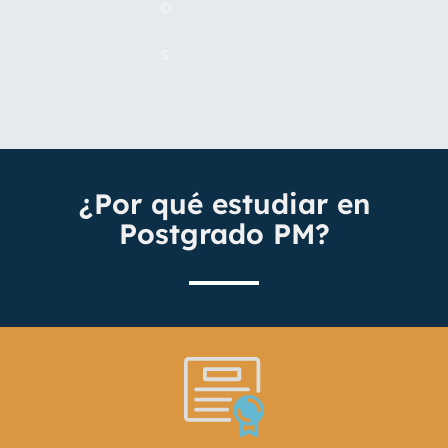
o
s
¿Por qué estudiar en
Postgrado PM?