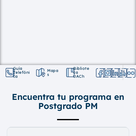
Guía
Bibliote
Mapa
Telefóni
Ca
S
Ca
UACh
Encuentra tu programa en
Postgrado PM