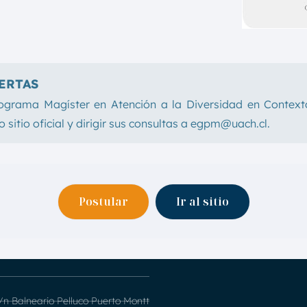
ERTAS
programa Magíster en Atención a la Diversidad en Conte
 sitio oficial y dirigir sus consultas a egpm@uach.cl.
Postular
Ir al sitio
/n Balneario Pelluco Puerto Montt