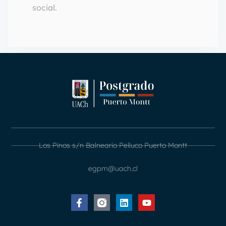
social.
Los Pinos s/n Balneario Pelluco Puerto Montt
egpm@uach.cl