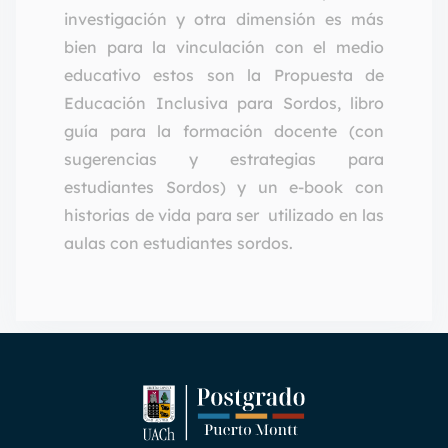
investigación y otra dimensión es más
bien para la vinculación con el medio
educativo estos son la Propuesta de
Educación Inclusiva para Sordos, libro
guía para la formación docente (con
sugerencias y estrategias para
estudiantes Sordos) y un e-book con
historias de vida para ser utilizado en las
aulas con estudiantes sordos.