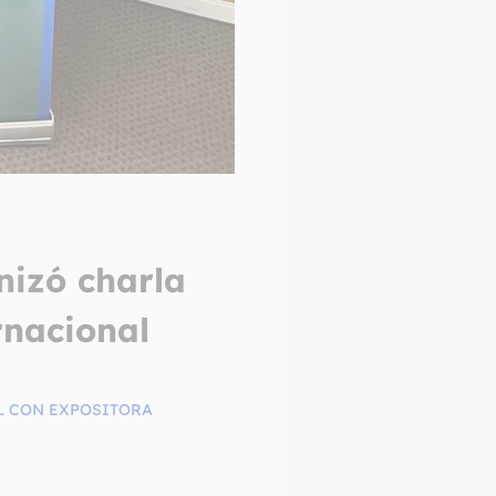
nizó charla
rnacional
L CON EXPOSITORA