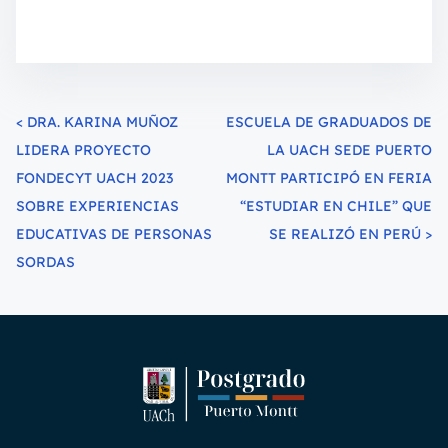
<
DRA. KARINA MUÑOZ
ESCUELA DE GRADUADOS DE
LIDERA PROYECTO
LA UACH SEDE PUERTO
FONDECYT UACH 2023
MONTT PARTICIPÓ EN FERIA
SOBRE EXPERIENCIAS
“ESTUDIAR EN CHILE” QUE
EDUCATIVAS DE PERSONAS
SE REALIZÓ EN PERÚ
>
SORDAS