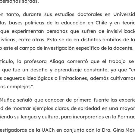
 personas sordas.
en tanto, durante sus estudios doctorales en Universi
as bases políticas de la educación en Chile y en teorí
as que experimentan personas que sufren de invisiviliza
güísticas, entre otras. Esto se da en distintos ámbitos de l
o este el campo de investigación específico de la docente.
artículo, la profesora Aliaga comentó que el trabajo 
o que fue un desafío y aprendizaje constante, ya que “c
 cegueras ideológicas o limitaciones, además cultivamos 
os complejos”.
a Muñoz señaló que conocer de primera fuente las experi
dad de mostrar ejemplos claros de sordedad en una mayorí
iendo su lengua y cultura, para incorporarlas en la Formac
nvestigadoras de la UACh en conjunto con la Dra. Gina Mor