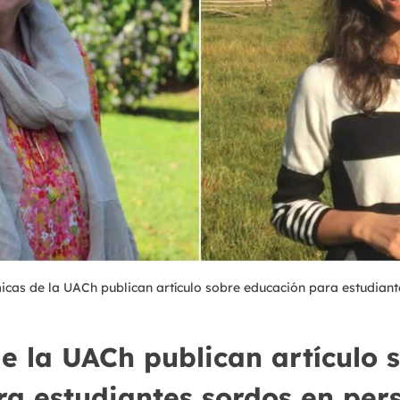
cas de la UACh publican artículo sobre educación para estudiant
 la UACh publican artículo 
a estudiantes sordos en per